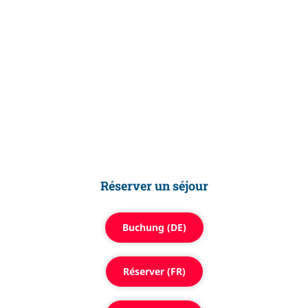
Veuillez noter qu'en cas d'arrivée tardive ou de départ
anticipé, la durée confirmée du séjour sera facturée. Le
mauvais temps, les vols annulés, les compagnies de
transport en grève, etc. n'ont aucune influence sur les
conditions d'annulation. Veuillez souscrire une assurance
annulation avant votre arrivée si nécessaire.
Réserver un séjour
Buchung (DE)
Réserver (FR)