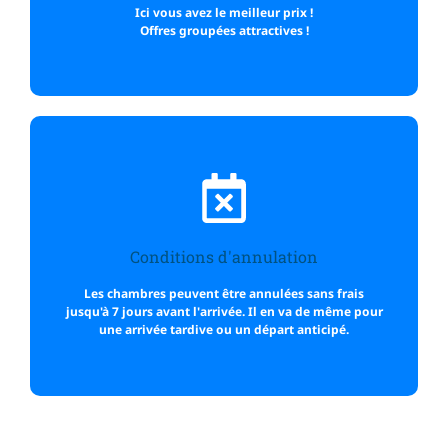
Ici vous avez le meilleur prix !
Offres groupées attractives !
Cela vaut la peine de réserver
directement !
Conditions d'annulation
Nous serions ravis de vous accueillir parmi nous !
Les chambres peuvent être annulées sans frais
jusqu'à 7 jours avant l'arrivée. Il en va de même pour
une arrivée tardive ou un départ anticipé.