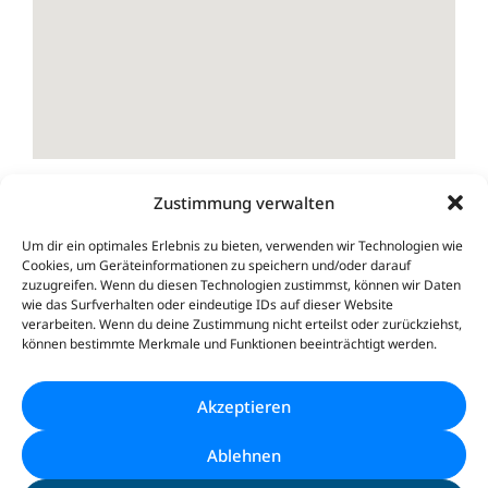
Zustimmung verwalten
Um dir ein optimales Erlebnis zu bieten, verwenden wir Technologien wie
Cookies, um Geräteinformationen zu speichern und/oder darauf
zuzugreifen. Wenn du diesen Technologien zustimmst, können wir Daten
wie das Surfverhalten oder eindeutige IDs auf dieser Website
verarbeiten. Wenn du deine Zustimmung nicht erteilst oder zurückziehst,
Et voilà comment on y arrive...
können bestimmte Merkmale und Funktionen beeinträchtigt werden.
L’hôtel Berghaus se trouve à seulement cinq minutes du
centre du village et des remontées mécaniques, dans un
Akzeptieren
endroit calme et ensoleillé.
Ablehnen
Le check-in est possible
jusqu’à 20h00
au plus tard.