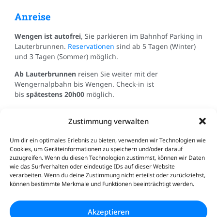
Anreise
Wengen ist autofrei
, Sie parkieren im Bahnhof Parking in
Lauterbrunnen.
Reservationen
sind ab 5 Tagen (Winter)
und 3 Tagen (Sommer) möglich.
Ab Lauterbrunnen
reisen Sie weiter mit der
Wengernalpbahn bis Wengen. Check-in ist
bis
spätestens 20h00
möglich.
Angekommen
Zustimmung verwalten
Check-in:
von 15h00 bis 20h00.
Um dir ein optimales Erlebnis zu bieten, verwenden wir Technologien wie
Cookies, um Geräteinformationen zu speichern und/oder darauf
WLAN
ist im Hotel vorhanden und kostenlos.
zuzugreifen. Wenn du diesen Technologien zustimmst, können wir Daten
wie das Surfverhalten oder eindeutige IDs auf dieser Website
Ein reichhaltiges Frühstücksbuffet
mit hausgemachtem
verarbeiten. Wenn du deine Zustimmung nicht erteilst oder zurückziehst,
können bestimmte Merkmale und Funktionen beeinträchtigt werden.
Brot & Konfitüre sowie regionalen Produkten servieren
wir zwischen 07h30 und 09h45. Falls Sie früher essen
möchten, kontaktieren Sie im voraus die Réception. Wir
Akzeptieren
geben Ihnen auch gerne ein Frühstückspaket mit auf