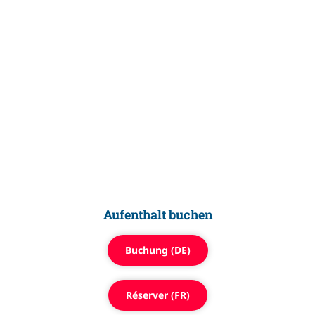
Bitte nehmen Sie zur Kenntnis, dass bei verspäteter
Anreise, bzw. verfrühter Abreise die bestätigte
Aufenthaltsdauer berechnet wird. Schlechtes Wetter,
annullierte Flüge, streikende Transportunternehmen etc.
haben keinen Einfluss auf die Annullationsbedingungen.
Bitte schliessen Sie vor Anreise allenfalls eine
Annullationskostenversicherung ab.
Aufenthalt buchen
Buchung (DE)
Réserver (FR)